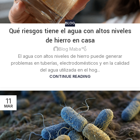
BLOG
Qué riesgos tiene el agua con altos niveles
de hierro en casa
Blog Maba
El agua con altos niveles de hierro puede generar
problemas en tuberías, electrodomésticos y en la calidad
del agua utilizada en el hog...
CONTINUE READING
11
MAR