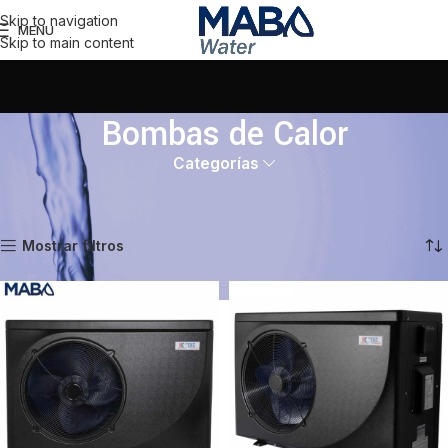
Skip to navigation
MENU
Skip to main content
Bombas de Calor
Categorías
Inicio
Piscinas y Spa
Bombas de Calor
Mostrando 1–16 de 44 resultados
Mostrar filtros