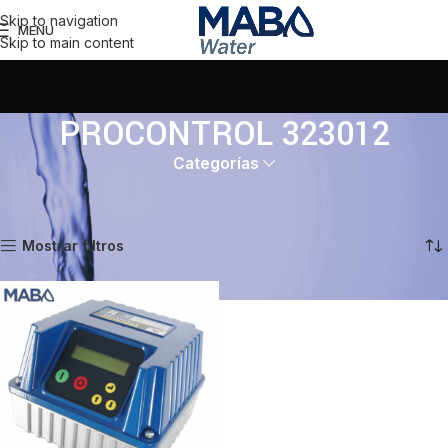
Skip to navigation
MENU
Skip to main content
PROCONTROL 323012
Categorías
Inicio
Productos etiquetados “PROCONTROL 323012”
Mostrando el único resultado
Mostrar filtros