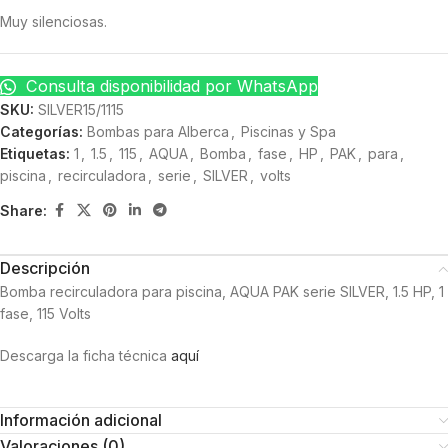
Muy silenciosas.
Consulta disponibilidad por WhatsApp
SKU:
SILVER15/1115
Categorías:
Bombas para Alberca
,
Piscinas y Spa
Etiquetas:
1
,
1.5
,
115
,
AQUA
,
Bomba
,
fase
,
HP
,
PAK
,
para
,
piscina
,
recirculadora
,
serie
,
SILVER
,
volts
Share:
Descripción
Bomba recirculadora para piscina, AQUA PAK serie SILVER, 1.5 HP, 1
fase, 115 Volts
Descarga la ficha técnica
aquí
Información adicional
Valoraciones (0)