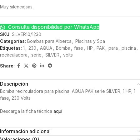
Muy silenciosas.
Consulta disponibilidad por WhatsApp
SKU:
SILVER10/1230
Categorías:
Bombas para Alberca
,
Piscinas y Spa
Etiquetas:
1
,
230
,
AQUA
,
Bomba
,
fase
,
HP
,
PAK
,
para
,
piscina
,
recirculadora
,
serie
,
SILVER
,
volts
Share:
Descripción
Bomba recirculadora para piscina, AQUA PAK serie SILVER, 1 HP, 1
fase, 230 Volts
Descarga la ficha técnica
aquí
Información adicional
Valoraciones (0)