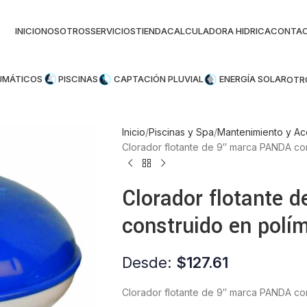
INICIO
NOSOTROS
SERVICIOS
TIENDA
CALCULADORA HIDRICA
CONTA
UMÁTICOS
PISCINAS
CAPTACIÓN PLUVIAL
ENERGÍA SOLAR
OTR
Inicio
Piscinas y Spa
Mantenimiento y Ac
Clorador flotante de 9″ marca PANDA co
Clorador flotante 
construido en polí
Desde:
$
127.61
Clorador flotante de 9″ marca PANDA co