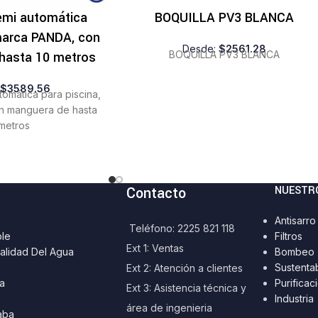
emi automática
BOQUILLA PV3 BLANCA
 marca PANDA, con
Desde:
$
2561.28
hasta 10 metros
BOQUILLA PV3 BLANCA
:
$
3589.56
tomática para piscina,
n manguera de hasta
metros
Contacto
NUESTR
Antisarro
Teléfono: 2225 821 118
ble
Filtros
Ext 1: Ventas
alidad Del Agua
Bombeo
Sustenta
Ext 2: Atención a clientes
a
Purificac
Ext 3: Asistencia técnica y
Industria
área de ingenieria
aba