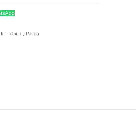
atsApp
dor flotante
,
Panda