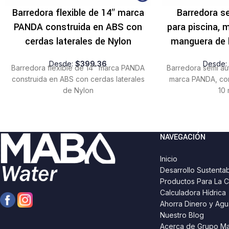
Barredora flexible de 14″ marca
Barredora s
PANDA construida en ABS con
para piscina,
cerdas laterales de Nylon
manguera de 
Desde:
$
399.36
Desde
Barredora flexible de 14" marca PANDA
Barredora semi au
construida en ABS con cerdas laterales
marca PANDA, co
de Nylon
10 
NAVEGACIÓN
Inicio
Desarrollo Sustenta
Productos Para La C
Calculadora Hídrica
Ahorra Dinero y Agu
Nuestro Blog
Acerca de Grupo M