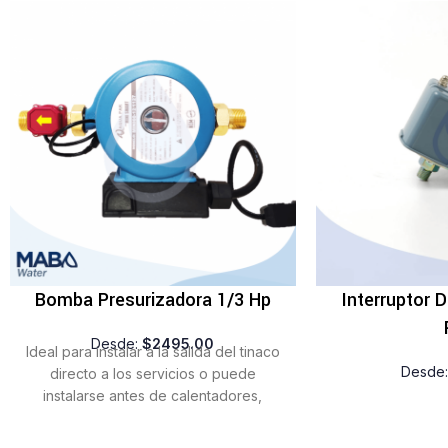
Bomba Presurizadora 1/3 Hp
Interruptor 
Desde:
$
2495.00
Ideal para instalar a la salida del tinaco
Desde
directo a los servicios o puede
instalarse antes de calentadores,
lavadoras o lavaplatos que requieren
presión. Diámetro de conexión: 3/4″