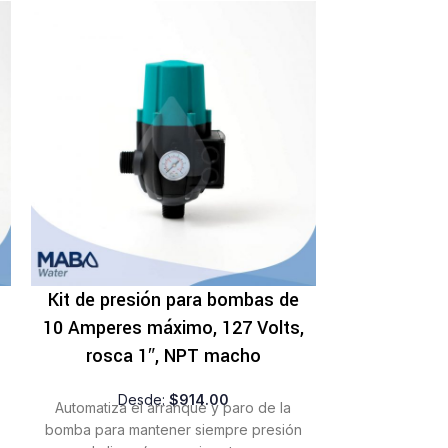
Kit de presión para bombas de
Manómetro 
10 Amperes máximo, 127 Volts,
De
rosca 1″, NPT macho
Útil para medir
línea presuri
equipos trab
Desde:
$
914.00
Automatiza el arranque y paro de la
glicerina ayud
bomba para mantener siempre presión
los go