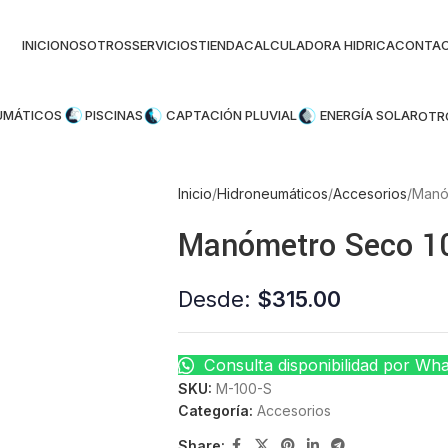
INICIO
NOSOTROS
SERVICIOS
TIENDA
CALCULADORA HIDRICA
CONTA
UMÁTICOS
PISCINAS
CAPTACIÓN PLUVIAL
ENERGÍA SOLAR
OTR
Inicio
Hidroneumáticos
Accesorios
Manó
Manómetro Seco 1
Desde:
$
315.00
Consulta disponibilidad por Wh
SKU:
M-100-S
Categoría:
Accesorios
Share: