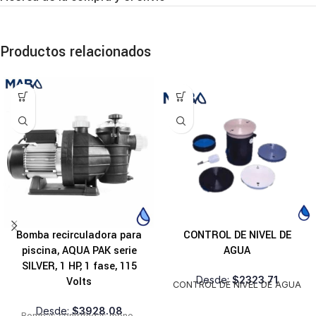
Productos relacionados
Bomba recirculadora para
CONTROL DE NIVEL DE
piscina, AQUA PAK serie
AGUA
SILVER, 1 HP, 1 fase, 115
Desde:
$
2323.71
Volts
CONTROL DE NIVEL DE AGUA
Desde:
$
3928.08
Bombas centrífugas mono-