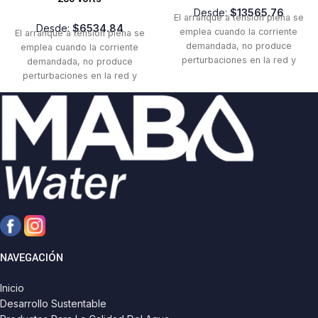
Desde:
$
13565.76
El arranque a tensión plena se
Desde:
$
6534.84
emplea cuando la corriente
El arranque a tensión plena se
demandada, no produce
emplea cuando la corriente
perturbaciones en la red y
demandada, no produce
cuando la carga puede
perturbaciones en la red y
soportar el par de arranque.
cuando la carga puede
soportar el par de arranque.
NAVEGACIÓN
Inicio
Desarrollo Sustentable