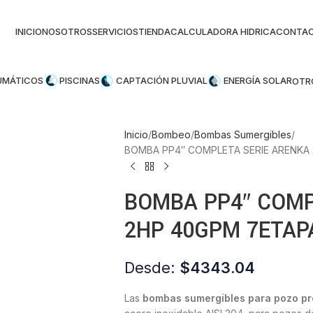
INICIO
NOSOTROS
SERVICIOS
TIENDA
CALCULADORA HIDRICA
CONTA
UMÁTICOS
PISCINAS
CAPTACIÓN PLUVIAL
ENERGÍA SOLAR
OTR
Inicio
Bombeo
Bombas Sumergibles
BOMBA PP4″ COMPLETA SERIE ARENKA 
BOMBA PP4″ COMP
2HP 40GPM 7ETAP
Desde:
$
4343.04
Las
bombas sumergibles para pozo p