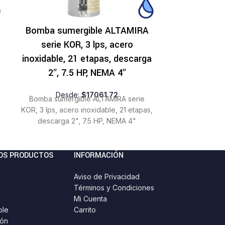
Bomba sumergible ALTAMIRA
Bomba sum
serie KOR, 3 lps, acero
serie K
inoxidable, 21 etapas, descarga
inoxidable,
2″, 7.5 HP, NEMA 4″
2″, 7
Desde:
$
17061.72
Des
Bomba sumergible ALTAMIRA serie
Bomba sumer
KOR, 3 lps, acero inoxidable, 21 etapas,
KOR, 3 lps, ace
descarga 2", 7.5 HP, NEMA 4"
descarga 
OS PRODUCTOS
INFORMACIÓN
Aviso de Privacidad
Términos y Condiciones
Mi Cuenta
ble
Carrito
ión