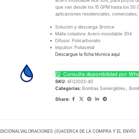
acero inoxidable AISI 304, para pozos d
que van desde los 15 GPM hasta los 50 G
aplicaciones residenciales, comerciales, i
Solución y descarga: Bronce
Malla coladora: Acero inoxidable 304
Difusor: Policarbonato
Impulsor: Poliacetal
Descargue la ficha técnica aquí
Consulta disponibilidad por Wh
SKU:
4FG2023-40
Categorías:
Bombas Sumergibles
,
Bom
Share:
DICIONAL
VALORACIONES (0)
ACERCA DE LA COMPRA Y EL ENVÍO