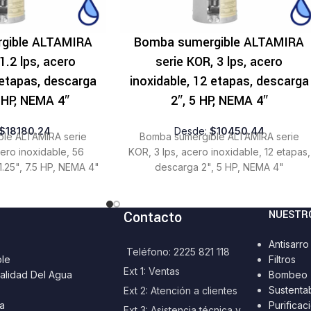
gible ALTAMIRA
Bomba sumergible ALTAMIRA
1.2 lps, acero
serie KOR, 3 lps, acero
 etapas, descarga
inoxidable, 12 etapas, descarga
5 HP, NEMA 4″
2″, 5 HP, NEMA 4″
$
18180.24
Desde:
$
10450.44
le ALTAMIRA serie
Bomba sumergible ALTAMIRA serie
cero inoxidable, 56
KOR, 3 lps, acero inoxidable, 12 etapas,
1.25", 7.5 HP, NEMA 4"
descarga 2", 5 HP, NEMA 4"
Contacto
NUESTR
Antisarro
Teléfono: 2225 821 118
ble
Filtros
Ext 1: Ventas
alidad Del Agua
Bombeo
Sustenta
Ext 2: Atención a clientes
a
Purificac
Ext 3: Asistencia técnica y