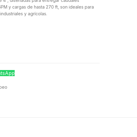
e 4”, diseñadas para entregar caudales
PM y cargas de hasta 270 ft, son ideales para
ndustriales y agrícolas.
atsApp
beo