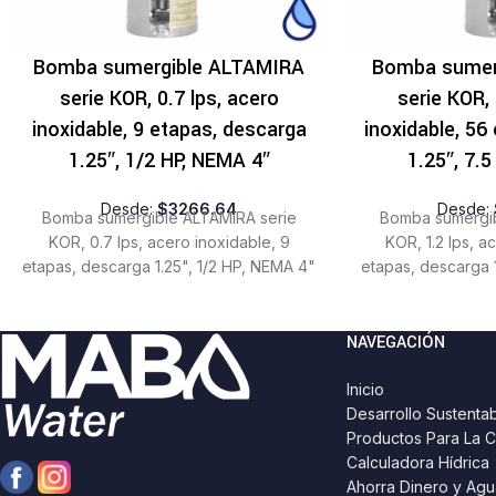
Bomba sumergible ALTAMIRA
Bomba sumer
serie KOR, 0.7 lps, acero
serie KOR, 
inoxidable, 9 etapas, descarga
inoxidable, 56
1.25″, 1/2 HP, NEMA 4″
1.25″, 7.
Desde:
$
3266.64
Desde:
Bomba sumergible ALTAMIRA serie
Bomba sumergib
KOR, 0.7 lps, acero inoxidable, 9
KOR, 1.2 lps, a
etapas, descarga 1.25", 1/2 HP, NEMA 4"
etapas, descarga 
NAVEGACIÓN
Inicio
Desarrollo Sustenta
Productos Para La C
Calculadora Hídrica
Ahorra Dinero y Agu