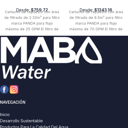
Desde:
$
759.72
Desde:
$
1343.16
Cartucho de repuesto con área
Cartucho de repuesto con área
de filtrado de 2.32m² para filtro
de filtrado de 6.5m² para filtro
marca PANDA para flujo
marca PANDA para flujo
máximo de 25 GPM El filtro de
máximo de 70 GPM El filtro de
cartucho PANDA le ofrece una
cartucho PANDA le ofrece una
alta resistencia y una buena
alta resistencia y una buena
fiabilidad con un bajo
fiabilidad con un bajo
mantenimiento, gracias a su
mantenimiento, gracias a su
diseño puede extraer partículas
diseño puede extraer partículas
diminutas del agua de su
diminutas del agua de su
piscina, con un mantenimiento
piscina, con un mantenimiento
muy bajo, sólo desenrosque su
muy bajo, sólo desenrosque su
sistema de apertura fácil, retire
sistema de apertura fácil, retire
el cartucho, enjuáguelo y está
el cartucho, enjuáguelo y está
listo para seguir funcionando.
listo para seguir funcionando.
NAVEGACIÓN
Inicio
Desarrollo Sustentable
Productos Para La Calidad Del Agua