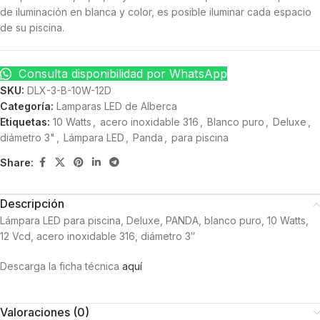
de iluminación en blanca y color, es posible iluminar cada espacio
de su piscina.
Consulta disponibilidad por WhatsApp
SKU:
DLX-3-B-10W-12D
Categoría:
Lamparas LED de Alberca
Etiquetas:
10 Watts
,
acero inoxidable 316
,
Blanco puro
,
Deluxe
,
diámetro 3"
,
Lámpara LED
,
Panda
,
para piscina
Share:
Descripción
Lámpara LED para piscina, Deluxe, PANDA, blanco puro, 10 Watts,
12 Vcd, acero inoxidable 316, diámetro 3″
Descarga la ficha técnica
aquí
Valoraciones (0)